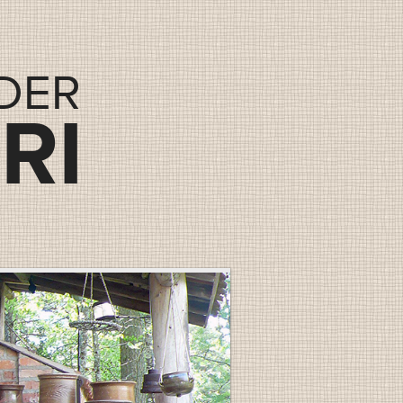
DER
RI